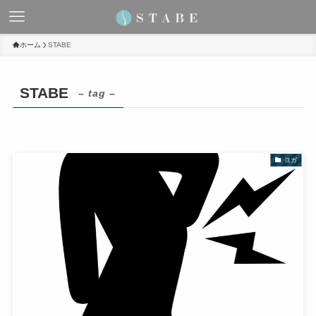
ホーム
STABE
STABE
– tag –
ヨガ